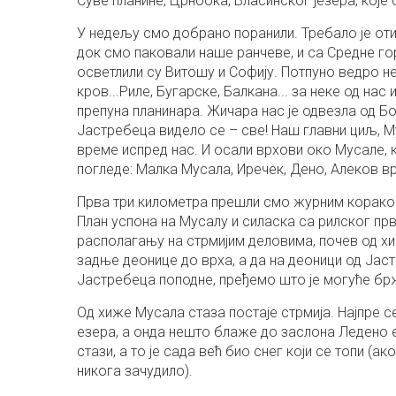
Суве планине, Црноока, Власинског језера, које
У недељу смо добрано поранили. Требало је оти
док смо паковали наше ранчеве, и са Средне го
осветлили су Витошу и Софију. Потпуно ведро н
кров...Риле, Бугарске, Балкана... за неке од нас
препуна планинара. Жичара нас је одвезла од Бо
Јастребеца видело се – све! Наш главни циљ, М
време испред нас. И осали врхови око Мусале, к
погледе: Малка Мусала, Иречек, Дено, Алеков вр
Прва три километра прешли смо журним кораком
План успона на Мусалу и силаска са рилског пр
располагању на стрмијим деловима, почев од хи
задње деонице до врха, а да на деоници од Јас
Јастребеца поподне, пређемо што је могуће бр
Од хиже Мусала стаза постаје стрмија. Најпре 
езера, а онда нешто блаже до заслона Ледено е
стази, а то је сада већ био снег који се топи (а
никога зачудило).