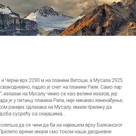
 и Черни врх 2290 м на планини Витоши, а Мусала 2925
о свакодневно, падао је снег на планини Рили. Само пар
, излазак на Мусалу чинио се као велики изазов, јер
ада је у питању планина Рила, није никакво изненађење,
ом ранијих одлазака на Мусалу, имали прилику да
 доба сусрећу са скијашима...
ролепша да се чини да би на највишем врху Балканског
. Прелепо време имали смо током наше дводневне