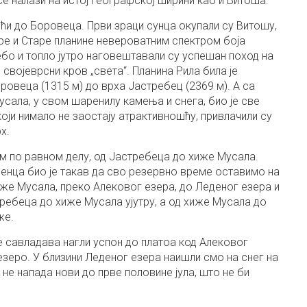
 се налази на истој географској ширини као и Витоша.
ћи до Боровеца. Први зраци сунца окупали су Витошу,
ре и Старе планине невероватним спектром боја
ебо и топло јутро наговештавали су успешан поход на
 и својеврсни кров „света“. Планина Рила била је
ровеца (1315 м) до врха Јастребец (2369 м). А са
усала, у свом шаренилу камења и снега, био је све
оји нимало не заостају атрактивношћу, привлачили су
х.
 по равном делу, од Јастребеца до хиже Мусала.
венца био је такав да сво резервно време оставимо на
же Мусала, преко Алековог езера, до Леденог езера и
требеца до хиже Мусала ујутру, а од хиже Мусала до
же.
се савладава нагли успон до платоа код Алековог
зеро. У близини Леденог езера наишли смо на снег на
ко не напада нови до прве половине јула, што не би