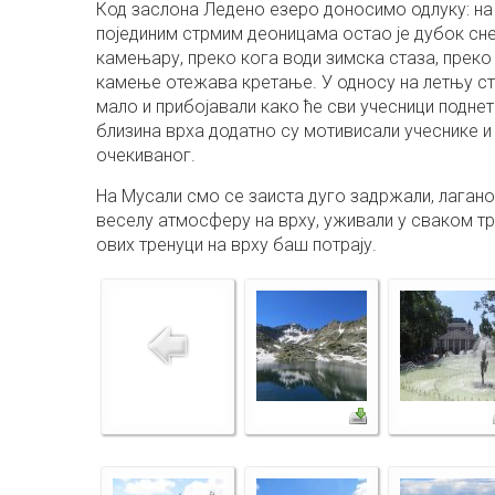
Код заслона Ледено езеро доносимо одлуку: на 
појединим стрмим деоницама остао је дубок сне
камењару, преко кога води зимска стаза, преко
камење отежава кретање. У односу на летњу ста
мало и прибојавали како ће сви учесници подне
близина врха додатно су мотивисали учеснике и
очекиваног.
На Мусали смо се заиста дуго задржали, лагано
веселу атмосферу на врху, уживали у сваком тре
ових тренуци на врху баш потрају.