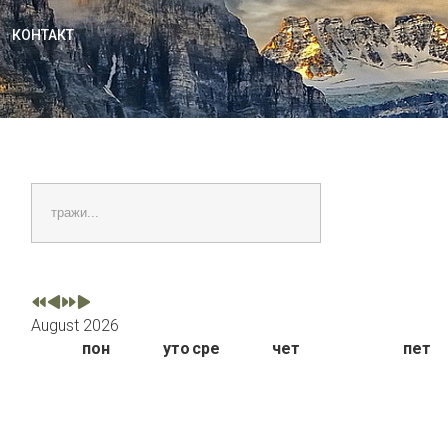
КОНТАКТ
тражи...
August 2026
пон
уто
сре
чет
пет