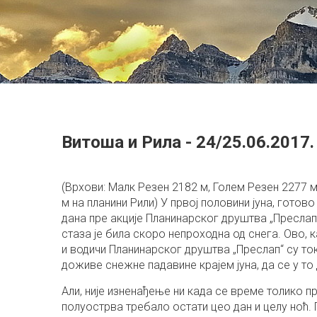
Витоша и Рила - 24/25.06.2017.
(Врхови: Малк Резен 2182 м, Голем Резен 2277 м
м на планини Рили) У првој половини јуна, готов
дана пре акције Планинарског друштва „Преслап“
стаза је била скоро непроходна од снега. Ово, к
и водичи Планинарског друштва „Преслап“ су ток
доживе снежне падавине крајем јуна, да се у то
Али, није изненађење ни када се време толико п
полуострва требало остати цео дан и целу ноћ