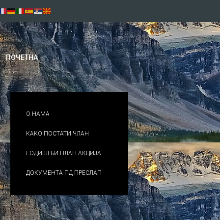
Previous
Previous
Next
Next
Year
Month
Year
Month
ПОЧЕТНА
О НАМА
КАКО ПОСТАТИ ЧЛАН
ГОДИШЊИ ПЛАН АКЦИЈА
ДОКУМЕНТА ПД ПРЕСЛАП