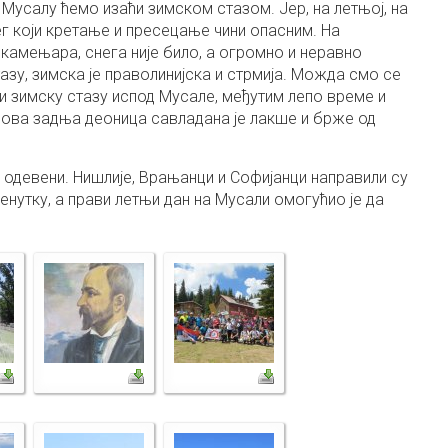
Мусалу ћемо изаћи зимском стазом. Јер, на летњој, на
г који кретање и пресецање чини опасним. На
 камењара, снега није било, а огромно и неравно
зу, зимска је праволинијска и стрмија. Можда смо се
ти зимску стазу испод Мусале, међутим лепо време и
 ова задња деоница савладана је лакше и брже од
 одевени. Нишлије, Врањанци и Софијанци направили су
нутку, а прави летњи дан на Мусали омогућио је да