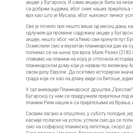
акције у Бугарској. И сама акција је била за н
са добрим људима, због оних наших пријатеља – 
врх као што је Мусала, због њиховог личног усп
Све је почело пре нешто више од месец дана, к
одлучили да промене садржину акције у Бугарско
акције, нешто због чега ћемо сви кренути пут Бу
Осмислили смо и изузетан планинарски дан за с
попнемо се на њена три врха: Малк Резен (2182 м
спавамо на планини на којој је отпочела истори
планинарском дому који је назван по великану 
овом делу Европе. Да осетимо историјски значај
града који се као на длану види са Витоше, једин
У организацији Планинарског друштва „Преслап“ 
Бугарској су нам се придружили пријатељи под 
планини Рили нашли и са пријатељима из Врања,
Сасвим лагано и опуштено, у суботу поподне, је
касније поласке на успон, успели смо да се поп
смо на софијској планинској лепотици, скоро до 