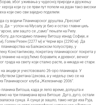
езаборав, због уживања у чудесној природи и дружењу
хероја који су се први пут попели на један тако високи
еха који смо сви заједно поделили.
ада су водичи Планинарског друштва „Преслап“
ј. Да – успон на Мусалу је био и остао главни циљ
гарске, али зашто се „само“ пењати на Рилу.
уботу, да походимо планину Витошу изнад Софије, и
), Голем Резен (2277 м) и Черни врх (2290 м). Да
ја планинарства на Балканском полуострву, у
Алеку Константинову, покретачу планинарског покрета у
 планине на којој ћемо боравити, и древног, вечног
ог града на свету који стално расте, а никада не стари.
на акцији је учестсвовало 26-оро планинара. У
вођством Цветана Цекова, а у недељу смо се на
 из Планинарског клуба „Железничар 2006“.
р планина Витоша, када је лепо време, допушта и
немо на три планирана врха Витоше. Дуго, дуго, остали
заласка сунца. А сунце је зашло, тамо негде иза Руја,