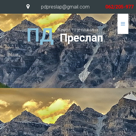
pdpreslap@gmail.com
062/205-977
П
Д
Живот то је планина
П
р
е
с
л
а
п