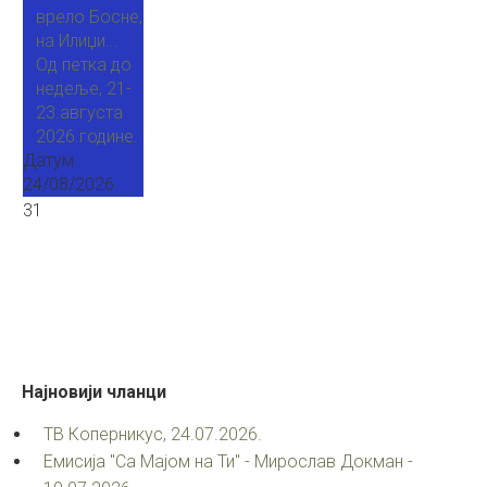
врело Босне,
на Илиџи...
Од петка до
недеље, 21-
23.августа
2026.године.
Датум :
24/08/2026
31
Најновији
чланци
ТВ Коперникус, 24.07.2026.
Емисија "Са Мајом на Ти" - Мирослав Докман -