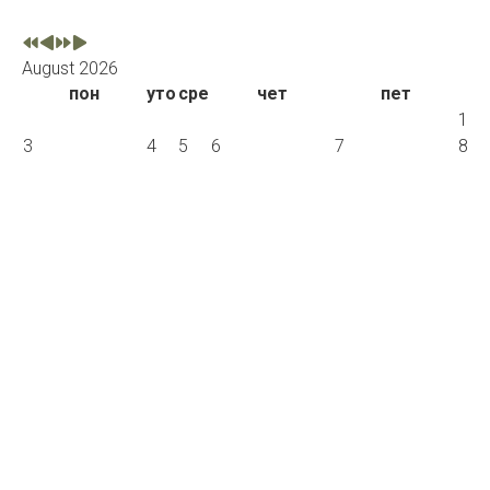
August 2026
пон
уто
сре
чет
пет
1
3
4
5
6
7
8