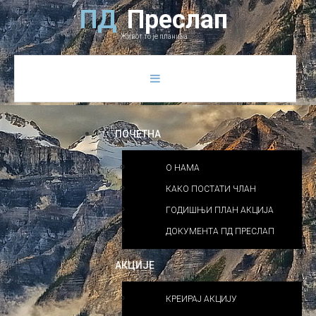
Previous
Previous
Next
Next
П
Д
П
р
е
с
л
а
п
Year
Month
Year
Month
Живот то је планина
ПОЧЕТНА
О НАМА
КАКО ПОСТАТИ ЧЛАН
ГОДИШЊИ ПЛАН АКЦИЈА
ДОКУМЕНТА ПД ПРЕСЛАП
АКЦИЈЕ
КРЕИРАЈ АКЦИЈУ