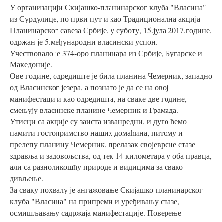
У организацији Скијашко-планинарског клуба "Власина"
из Сурдулице, по први пут и као Традиционална акција
Планинарског савеза Србије, у суботу, 15.јула 2017.године,
одржан је 5.међународни власински успон.
Учествовало је 374-оро планинара из Србије, Бугарске и
Македоније.
Ове године, одредиште је била планина Чемерник, западно
од Власинског језера, а познато је да се на овој
манифестацији као одредишта, на сваке две године,
смењују власинске планине Чемерник и Грамада.
Утисци са акције су заиста изванредни, и дуго ћемо
памити гостопримство наших домаћина, питому и
прелепу планину Чемерник, прелазак својеврсне стазе
здравља и задовољства, од тек 14 километара у оба правца,
али са разноликошћу природе и видицима за свако
дивљење.
За сваку похвалу је ангажовање Скијашко-планинарског
клуба "Власина" на припреми и уређивању стазе,
осмишљавању садржаја манифестације. Поверење