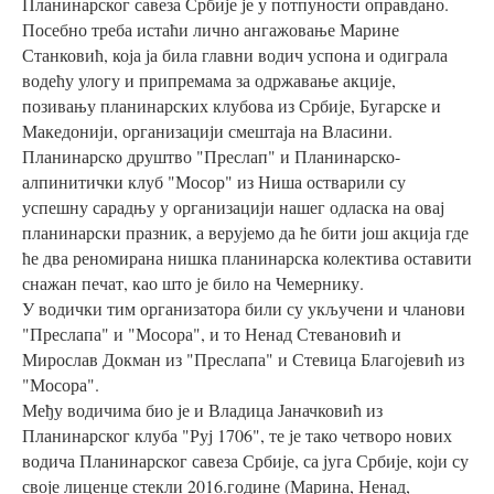
Планинарског савеза Србије је у потпуности оправдано.
Посебно треба истаћи лично ангажовање Марине
Станковић, која ја била главни водич успона и одиграла
водећу улогу и припремама за одржавање акције,
позивању планинарских клубова из Србије, Бугарске и
Македонији, организацији смештаја на Власини.
Планинарско друштво "Преслап" и Планинарско-
алпинитички клуб "Мосор" из Ниша остварили су
успешну сарадњу у организацији нашег одласка на овај
планинарски празник, а верујемо да ће бити још акција где
ће два реномирана нишка планинарска колектива оставити
снажан печат, као што је било на Чемернику.
У водички тим организатора били су укључени и чланови
"Преслапа" и "Мосора", и то Ненад Стевановић и
Мирослав Докман из "Преслапа" и Стевица Благојевић из
"Мосора".
Међу водичима био је и Владица Јаначковић из
Планинарског клуба "Руј 1706", те је тако четворо нових
водича Планинарског савеза Србије, са југа Србије, који су
своје лиценце стекли 2016.године (Марина, Ненад,