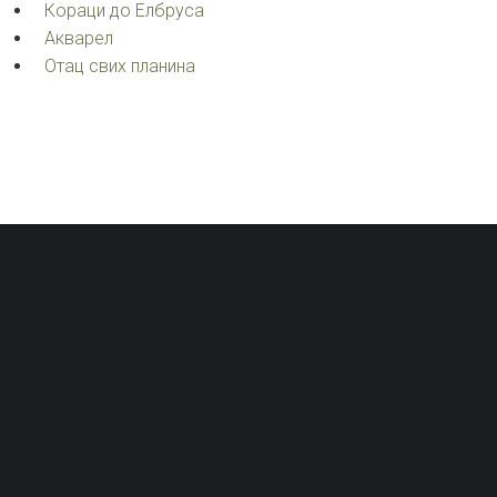
Кораци до Елбруса
Акварел
Oтац свих планина