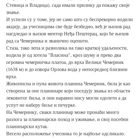
Стевица и Владица), сада имали прилику да покажу своје
знање.
И успели су у томе, јер не само што су беспрекорно водили
акцију, да учесницима све буде безбедно, већ је њихов рад
нагдледао и њихов ментор Неђа Пештерац, којо ће њихов
рад са Чемерника и званично оценити.
Стаза, тако лепа и разнолика на тако краткој удаљености,
водила је од хотела "Власина", кроз шуму и преко два
огромна чемерничка платоа, до врха Велики Чемерник
(1638 м) и до извора Орлова вода у непосредној близини
врха.
Живописна и пуна живота планина Чемерник, била је као
створена за оне планинаре који поседују знања из области
лековитог биља, и они наравно нису могли одолети а да
успут не наберу биље и печурке.
На Чемернику, сваки планинар може пронаћи много
разлога за планинарски поход и уживање, и свој посебни
планинарски кутак.
Весело расположење учесника то је најбоље одсликало.