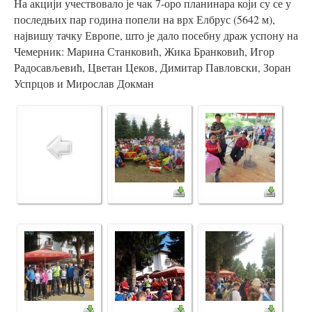
На акцији учествовало је чак 7-оро планинара који су се у
последњих пар година попели на врх Елбрус (5642 м),
највишу тачку Европе, што је дало посебну драж успону на
Чемерник: Марина Станковић, Жика Бранковић, Игор
Радосављевић, Цветан Цеков, Димитар Павловски, Зоран
Успрцов и Мирослав Докман