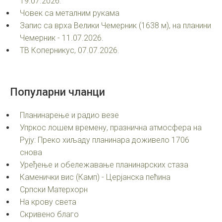
19.07.2026.
Човек са металним рукама
Запис са врха Велики Чемерник (1638 м), на планини
Чемерник - 11.07.2026.
ТВ Коперникус, 07.07.2026.
Популарни
чланци
Планинарење и радио везе
Упркос лошем времену, празнична атмосфера на
Рују: Преко хиљаду планинара доживело 1706
снова
Уређење и обележавање планинарских стаза
Каменички вис (Камп) - Церјанска пећина
Српски Матерхорн
На крову света
Скривено благо