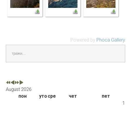
Powered by
Phoca Gallery
тражи...
August 2026
пон
уто
сре
чет
пет
1