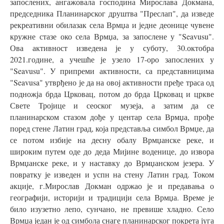
запослених, ангажовала господина Мирослава Докмана,
председника Планинарског друштва "Преслап", да изведе
рекреативни обилазак села Врмџа и једне деонице чувене
кружне стазе око села Врмџа, за запослене у "Seavusu".
Ова активност изведена је у суботу, 30.октобра
2021.године, а учешће је узело 17-оро запослених у
"Seavusu". У припреми активности, са представницима
"Seavusa" утврђено је да на овој активности пређе траса од
подножја брда Црковац, потом до брда Црковац и цркве
Свете Тројице и сеоског музеја, а затим да се
планинарском стазом дође у центар села Врмџа, прође
поред стене Латин град, која представља симбол Врмџе, да
се потом избије на десну обалу Врмџанске реке, и
широким путем оде до деда Мијине воденице, до извора
Врмџанске реке, и у наставку до Врмџанском језера. У
повратку је изведен и успн на стену Латин град. Током
акције, г.Мирослав Докман одржао је и предавања о
географији, историји и традицији села Врмџа. Време је
било изузетно лепо, сунчано, не превише хладно. Село
Врмџа један је од симбола снаге планинарског покрета југа