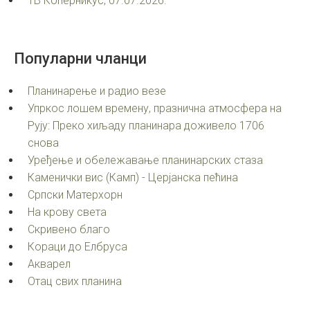
ТВ Коперникус, 07.07.2026.
Популарни
чланци
Планинарење и радио везе
Упркос лошем времену, празнична атмосфера на
Рују: Преко хиљаду планинара доживело 1706
снова
Уређење и обележавање планинарских стаза
Каменички вис (Камп) - Церјанска пећина
Српски Матерхорн
На крову света
Скривено благо
Кораци до Елбруса
Акварел
Oтац свих планина