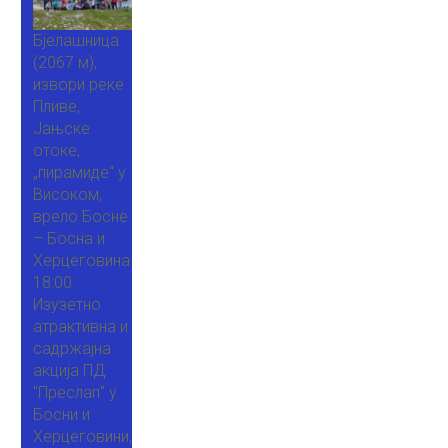
Бјелашница
(2067 м),
извори реке
Пливе,
Јањске
отоке,
„пирамиде“ у
Високом,
врело Босне
– Босна и
Херцеговина
18:00
Изузетно
атрактивна и
садржајна
акција ПД
"Преслап" у
Босни и
Херцеговини,