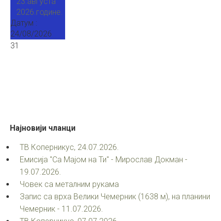
23.августа
2026.године.
Датум :
24/08/2026
31
Најновији
чланци
ТВ Коперникус, 24.07.2026.
Емисија "Са Мајом на Ти" - Мирослав Докман -
19.07.2026.
Човек са металним рукама
Запис са врха Велики Чемерник (1638 м), на планини
Чемерник - 11.07.2026.