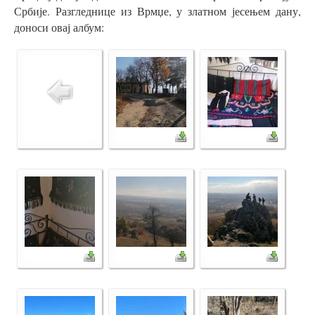
Србије. Разгледнице из Врмџе, у златном јесењем дану,
доноси овај албум: