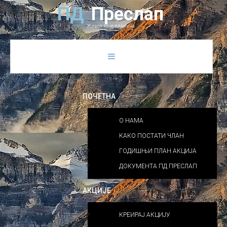
Previous
Previous
Next
Next
П
Д
П
р
е
с
л
а
п
Year
Month
Year
Month
Живот то је планина
ПОЧЕТНА
О НАМА
КАКО ПОСТАТИ ЧЛАН
ГОДИШЊИ ПЛАН АКЦИЈА
ДОКУМЕНТА ПД ПРЕСЛАП
АКЦИЈЕ
КРЕИРАЈ АКЦИЈУ