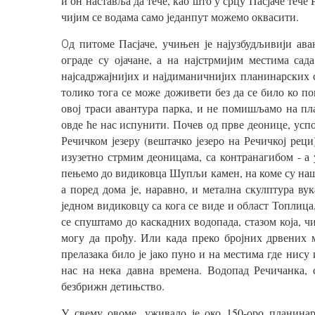
и он наставља да тече, као што у срцу Пасјаче тече 
чијим се водама само једанпут можемо оквасити.
д питоме Пасјаче, учињен је најузбудљивији аван
О
ограде су ојачане, а на најстрмијим местима сад
најсадржајнијих и најдиманичнијих планинарских ст
толико тога се може доживети без да се било ко по
овој траси авантура парка, и не помишљамо на пла
овде ће нас испунити. Почев од прве деонице, усп
Речичком језеру (вештачко језеро на Речичкој реци
изузетно стрмим деоницама, са контранагибом - а 
пењемо до видиковца Шупљи камен, на коме су на
а поред дома је, наравно, и метална скулптура ву
једном видиковцу са кога се виде и област Топлица
се спуштамо до каскадних водопада, стазом која, чи
могу да прођу. Или када преко бројних дрвених 
прелазака било је јако пуно и на местима где нис
нас на нека давна времена. Водопад Речичанка, 
безбрижн детињство.
У свему овоме, уживало је око 150-оро планина