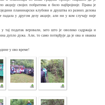
 акцију својих побратима и било најбројније. Права је
поједини планинарски клубови и друштва из разних делова
е падала у другом делу акције, али ни у ком случају није
у тај податак веровали, зато што је оволико садржаја и
ина дупло дужа. Али, то само потврђује да је ова и оваква
одине у ово време!