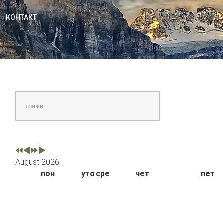
КОНТАКТ
тражи...
August 2026
пон
уто
сре
чет
пет