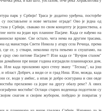
Речичка река, и као што, уосталом, тече река Хераклитова у
тура парк у Србији! Траса је додатно уређена, постојеће
а су постављене и нове металне ограде! Ово је једна од
аза у Србији, свакако по свом концепту је јединствена, а
пне нити на један врх планине Пасјаче. Када се нађемо на
нинске врхове. Све остало, чега нема на другим трасама,
она од манастира Свети Никола у атару села Речица, према
), где се, у ствари, неколико пута пењемо и спуштамо, на
у срцу смо питоме Пасјаче?! Или када се "Вучјом стазом"
ши домаћини пре више година изградили планинарски дом,
ка. Или када пролазимо кроз стену звану "Теснац", ка још
, и област Добрич, а види се и град Ниш. Или, можда, када
ни се, води у амбис, а ипак је добро осигурана и сви овде
мостића прелазимо са једне на другу обалу реке? А ових
у изграђени мостићи! Остаци старих воденица подсетили су
својом снагом и својим жубором, побудио је повратак у
рки и планинара из више градова Србије. Наравно да је