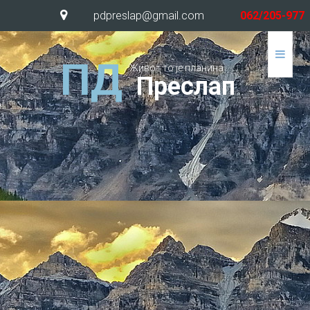
pdpreslap@gmail.com
062/205-977
П
Д
Живот то је планина
П
р
е
с
л
а
п