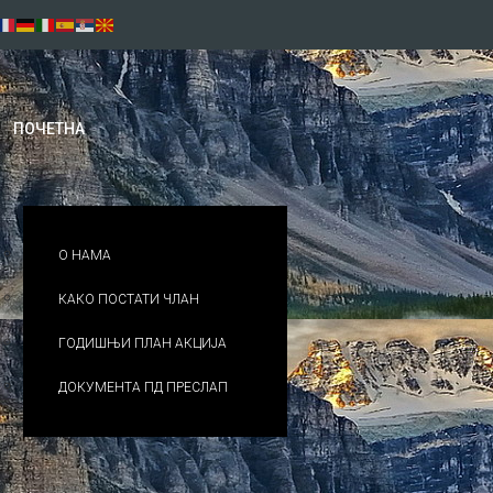
Previous
Previous
Next
Next
Year
Month
Year
Month
ПОЧЕТНА
О НАМА
КАКО ПОСТАТИ ЧЛАН
ГОДИШЊИ ПЛАН АКЦИЈА
ДОКУМЕНТА ПД ПРЕСЛАП