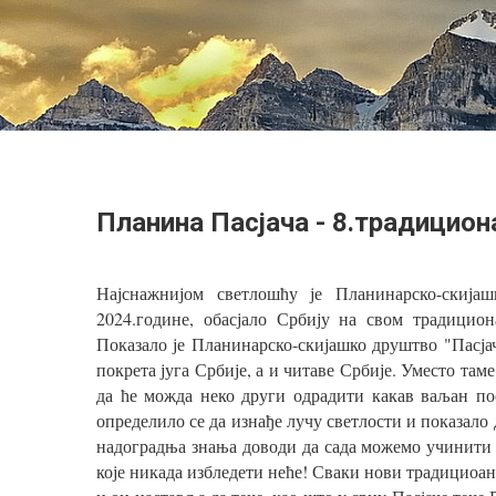
Планина Пасјача - 8.традициона
Најснажнијом светлошћу је Планинарско-скијаш
2024.године, обасјало Србију на свом традицио
Показало је Планинарско-скијашко друштво "Пасјач
покрета југа Србије, а и читаве Србије. Уместо там
да ће можда неко други одрадити какав ваљан по
определило се да изнађе лучу светлости и показало 
надоградња знања доводи да сада можемо учинити о
које никада избледети неће! Сваки нови традициоан