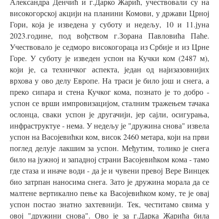
Александра Денчић и г.Дарко Жарић, учествовали су на
високогорској акцији на планини Комови, у држави Црној
Гори, која је изведена у суботу и недељу, 10 и 11.јуна
2023.године, под вођством г.Зорана Павловића Паће.
Учествовало је седморо високогораца из Србије и из Црне
Горе. У суботу је изведен успон на Кучки ком (2487 м),
који је, са техничког аспекта, један од најизазовнијих
врхова у ово делу Европе. На траси је било још и снега, а
преко сипара и стена Кучког кома, познато је то добро -
успон се врши импровизацијом, сталним тражењем тачака
ослонца, сваки успон је другачији, јер сајли, осигурања,
инфраструктуе - нема. У недељу је "дружина снова" извела
успон на Васојевићки ком, висок 2460 метара, који на први
поглед делује лакшим за успон. Међутим, толико је снега
било на јужној и западној страни Васојевићком кома - тамо
где стаза и иначе води - да је и чувени превој Вере Винцек
био затрпан наносима снега. Зато је дружина морала да се
малтене вертикално пење ка Васојевићком кому, те је овај
успон постао знатно захтевнији. Тек, честитамо свима у
овој "дружини снова". Ово је за г.Дарка Жарића била