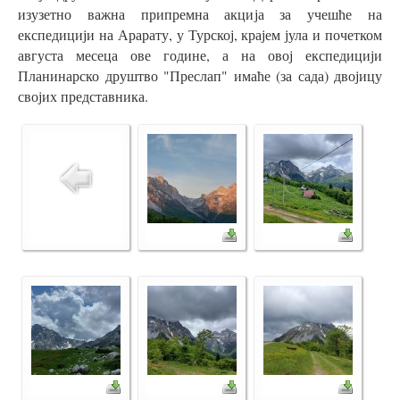
изузетно важна припремна акција за учешће на
експедицији на Арарату, у Турској, крајем јула и почетком
августа месеца ове године, а на овој експедицији
Планинарско друштво "Преслап" имаће (за сада) двојицу
својих представника.