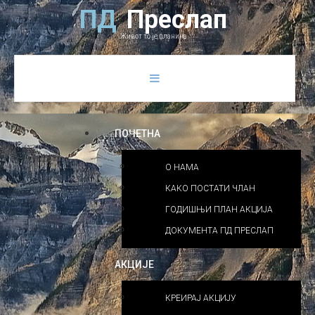
Previous
Previous
Next
Next
П
Д
П
р
е
с
л
а
п
Year
Month
Year
Month
Живот то је планина
ПОЧЕТНА
О НАМА
КАКО ПОСТАТИ ЧЛАН
ГОДИШЊИ ПЛАН АКЦИЈА
ДОКУМЕНТА ПД ПРЕСЛАП
АКЦИЈЕ
КРЕИРАЈ АКЦИЈУ