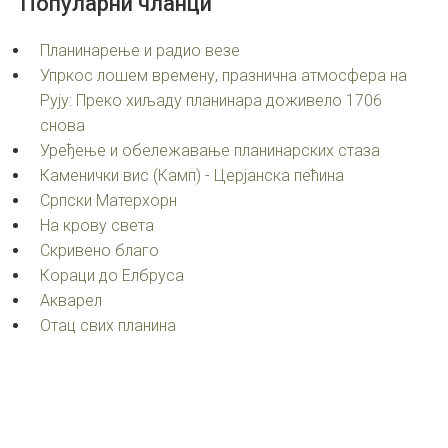
Популарни
чланци
Планинарење и радио везе
Упркос лошем времену, празнична атмосфера на
Рују: Преко хиљаду планинара доживело 1706
снова
Уређење и обележавање планинарских стаза
Каменички вис (Камп) - Церјанска пећина
Српски Матерхорн
На крову света
Скривено благо
Кораци до Елбруса
Акварел
Oтац свих планина