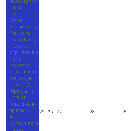
извори реке
Пливе,
Јањске
отоке,
„пирамиде“ у
Високом,
врело Босне
– Босна и
Херцеговина
18:00
Изузетно
атрактивна и
садржајна
акција ПД
"Преслап" у
Босни и
Херцеговини,
притом и
25
26
27
28
29
лака,
одредишта је
тешко и