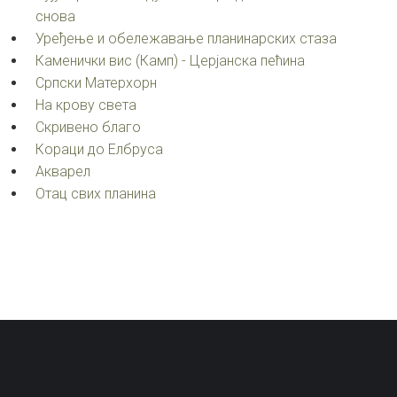
снова
Уређење и обележавање планинарских стаза
Каменички вис (Камп) - Церјанска пећина
Српски Матерхорн
На крову света
Скривено благо
Кораци до Елбруса
Акварел
Oтац свих планина