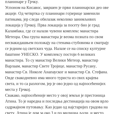
планинаре у Грчку.
Успоном на Кисавос, завршен је први планинарски део ове
акције. Од четвртка су планинари гојзерице заменили
патикама, јер следи обилазак неколико занимљивих
локација у Грчкој. Прва локација за посету био је град
Каламбака, где се налази чувени комплекс манастира
Метеора. Ова група манастира је веома позната по свом
несвакидашњем положају на стенама-стубовима и сматрају
се једним од светских чуда. Налазе се на списку културне
баштине УНЕСКО. У комплексу постоји 6 великих
манастира. То су манастир Велики Метеор, манастир
Варлаам, манастир Свете Тројице, манастир Русану,
манастир Св. Николе Анапауског и манастир Св. Стефана.
Овде свакодневно има много туриста из свих крајева
света, и то са разлогом, јер је ово једно од најпосећенијих
места у Грчкој.
Свакако, најпосећеније место у овој земљи је престоница
Атина. То је наредна и последња дестинација на овом врло
садржајном путовању. Као један од најстаријих градова на
свету, Атина је дом за око 3 и по милиона људи, и место