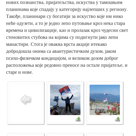
нових познанства, пријатељства, искуства у тамошњим
планинама које спадају у категорију најлепших у региону.
Такође, планинари су богатији за искуство које им нико
неће одузети, а то је једно лепо путовање кроз нека стара
времена и цивилизације, као и пролазак кроз чудесни свет
стеновитих стубова на којима су подигнути јако лепи
манастири. Стога је оваква врста акције итекако
добродошла онима са авантуристичким духом, јаком
психо-физичком кондицијом, и великом дозом доброг
расположења које редовно преносе на остале пријатеље, и
старе и нове.