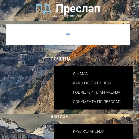
Previous
Previous
Next
Next
П
Д
П
р
е
с
л
а
п
Year
Month
Year
Month
Живот то је планина
ПОЧЕТНА
О НАМА
КАКО ПОСТАТИ ЧЛАН
ГОДИШЊИ ПЛАН АКЦИЈА
ДОКУМЕНТА ПД ПРЕСЛАП
АКЦИЈЕ
КРЕИРАЈ АКЦИЈУ