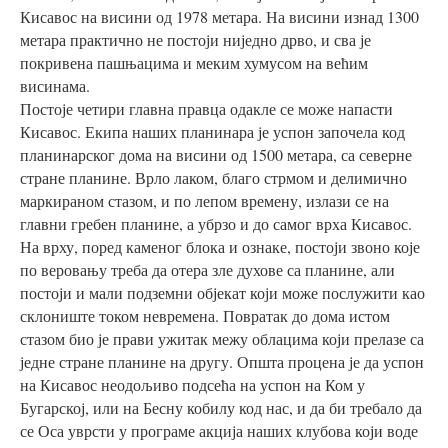
Кисавос на висини од 1978 метара. На висини изнад 1300
метара практично не постоји ниједно дрво, и сва је
покривена пашњацима и меким хумусом на већим
висинама.
Постоје четири главна правца одакле се може напасти
Кисавос. Екипа наших планинара је успон започела код
планинарског дома на висини од 1500 метара, са северне
стране планине. Врло лаком, благо стрмом и делимично
маркираном стазом, и по лепом времену, излази се на
главни гребен планине, а убрзо и до самог врха Кисавос.
На врху, поред каменог блока и ознаке, постоји звоно које
по веровању треба да отера зле духове са планине, али
постоји и мали подземни објекат који може послужити као
склониште током невремена. Повратак до дома истом
стазом био је прави ужитак межу облацима који прелазе са
једне стране планине на другу. Општа процена је да успон
на Кисавос неодољиво подсећа на успон на Ком у
Бугарској, или на Бесну кобилу код нас, и да би требало да
се Оса уврсти у програме акција наших клубова који воде