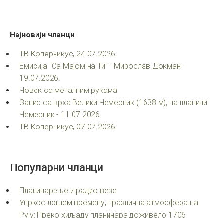
Најновији
чланци
ТВ Коперникус, 24.07.2026.
Емисија "Са Мајом на Ти" - Мирослав Докман -
19.07.2026.
Човек са металним рукама
Запис са врха Велики Чемерник (1638 м), на планини
Чемерник - 11.07.2026.
ТВ Коперникус, 07.07.2026.
Популарни
чланци
Планинарење и радио везе
Упркос лошем времену, празнична атмосфера на
Рују: Преко хиљаду планинара доживело 1706