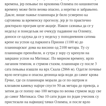
времена, јер пењање по врховима Олимпа по кишовитом
времену може бити веома опасно, а неретко и забрањено.
Дакле, више пажње планинара је било усмерено ка
сајтовима за временску прогнозу, јер је то практично
диктирало програм целе акције. Након сазнања да се у
недељу и понедељак не очекују падавине на Олимпу,
доноси се одлука да се у недељу у поподневним сатима
крене на успон од паркинга Приони (1100 м) до
планинарског дома на висини од 2100 метара. Ту су
планинари преноћили, и сутра у зору су кренули на
завршни успон на Митикас. По мирном времену, врло
лаганим темпом, и стрмом стазом, планинари су после 3
сата пењања изашли на врх Скала (2866 м). Одатле почиње
врло незгодна и опасна деоница која води до самог крова
Грчке, где си планинари морали да се по оштром и
клизавом камењу најпре спусте 50-ак метара до превоја, а
затим да се попну око 100 метара по веома стрмом зиду све
до самог Митикаса. Око 10 сати један по један учесник су
пристизали на највишој тачки Олимпа, и после врло