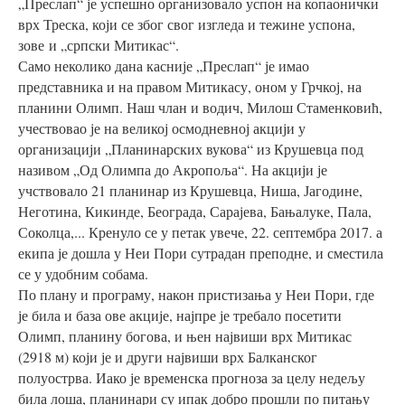
„Преслап“ је успешно организовало успон на копаонички
врх Треска, који се због свог изгледа и тежине успона,
зове и „српски Митикас“.
Само неколико дана касније „Преслап“ је имао
представника и на правом Митикасу, оном у Грчкој, на
планини Олимп. Наш члан и водич, Милош Стаменковић,
учествовао је на великој осмодневној акцији у
организацији „Планинарских вукова“ из Крушевца под
називом „Од Олимпа до Акропоља“. На акцији је
учствовало 21 планинар из Крушевца, Ниша, Јагодине,
Неготина, Кикинде, Београда, Сарајева, Бањалуке, Пала,
Соколца,... Кренуло се у петак увече, 22. септембра 2017. а
екипа је дошла у Неи Пори сутрадан преподне, и сместила
се у удобним собама.
По плану и програму, након пристизања у Неи Пори, где
је била и база ове акције, најпре је требало посетити
Олимп, планину богова, и њен највиши врх Митикас
(2918 м) који је и други највиши врх Балканског
полуострва. Иако је временска прогноза за целу недељу
била лоша, планинари су ипак добро прошли по питању