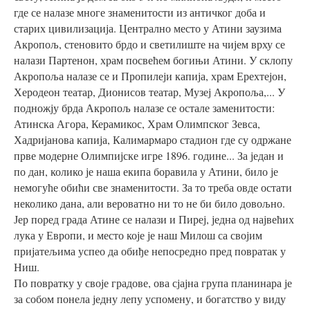
где се налазе многе знаменитости из античког доба и
старих цивилизација. Централно место у Атини заузима
Акропољ, стеновито брдо и светилиште на чијем врху се
налази Партенон, храм посвећем богињи Атини. У склопу
Акропоља налазе се и Пропилеји капија, храм Ерехтејон,
Херодеон театар, Дионисов театар, Музеј Акропоља,... У
подножју брда Акропољ налазе се остале заменитости:
Атинска Агора, Керамикос, Храм Олимпског Зевса,
Хадријанова капија, Калимармаро стадион где су одржане
прве модерне Олимпијске игре 1896. године... За један и
по дан, колико је наша екипа боравила у Атини, било је
немогуће обићи све знаменитости. За то треба овде остати
неколико дана, али вероватно ни то не би било довољно.
Јер поред града Атине се налази и Пиреј, једна од највећих
лука у Европи, и место које је наш Милош са својим
пријатељима успео да обиђе непосредно пред повратак у
Ниш.
По повратку у своје градове, ова сјајна група планинара је
за собом понела једну лепу успомену, и богатство у виду