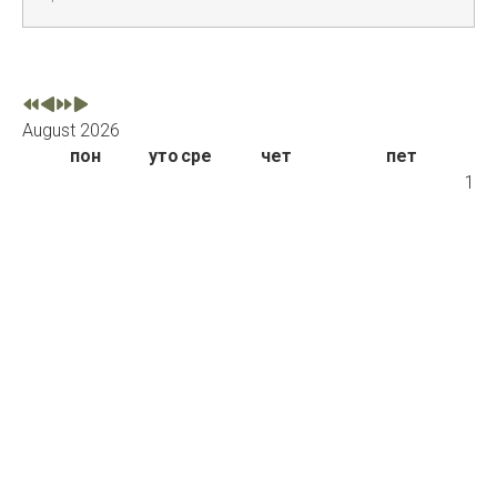
August 2026
пон
уто
сре
чет
пет
1