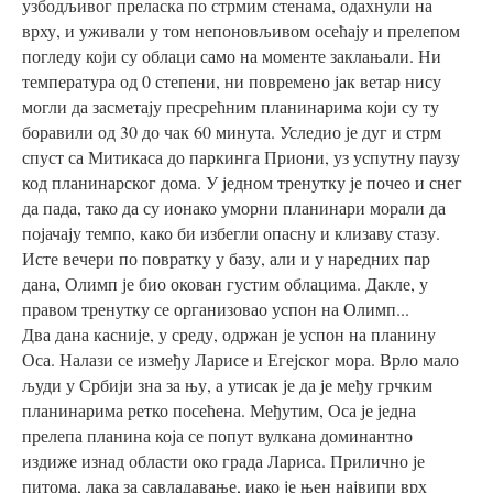
узбодљивог преласка по стрмим стенама, одахнули на
врху, и уживали у том непоновљивом осећају и прелепом
погледу који су облаци само на моменте заклањали. Ни
температура од 0 степени, ни повремено јак ветар нису
могли да засметају пресрећним планинарима који су ту
боравили од 30 до чак 60 минута. Уследио је дуг и стрм
спуст са Митикаса до паркинга Приони, уз успутну паузу
код планинарског дома. У једном тренутку је почео и снег
да пада, тако да су ионако уморни планинари морали да
појачају темпо, како би избегли опасну и клизаву стазу.
Исте вечери по повратку у базу, али и у наредних пар
дана, Олимп је био окован густим облацима. Дакле, у
правом тренутку се организовао успон на Олимп...
Два дана касније, у среду, одржан је успон на планину
Оса. Налази се између Ларисе и Егејског мора. Врло мало
људи у Србији зна за њу, а утисак је да је међу грчким
планинарима ретко посећена. Међутим, Оса је једна
прелепа планина која се попут вулкана доминантно
издиже изнад области око града Лариса. Прилично је
питома, лака за савладавање, иако је њен највипи врх