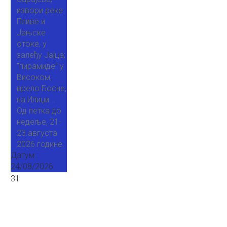
извори реке
Пливе и
Јањске
отоке, у
залеђу Јајца;
"пирамиде" у
Високом;
врело Босне,
на Илиџи...
Од петка до
недеље, 21-
23.августа
2026.године.
Датум :
24/08/2026
31