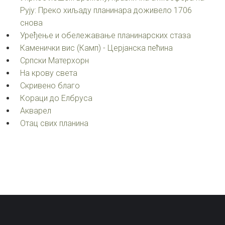
Рују: Преко хиљаду планинара доживело 1706
снова
Уређење и обележавање планинарских стаза
Каменички вис (Камп) - Церјанска пећина
Српски Матерхорн
На крову света
Скривено благо
Кораци до Елбруса
Акварел
Oтац свих планина