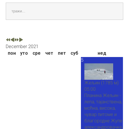
тражи...
December 2021
пон
уто
сре
чет
пет
суб
нед
5
Жељин (1785 м)
05:00
Планина Жељин -
лепа, тајанствена,
моћна, висока,
чувар питоме и
благородне Жупе
александровачке,