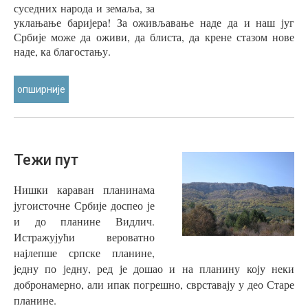
суседних народа и земаља, за
уклањање баријера! За оживљавање наде да и наш југ
Србије може да оживи, да блиста, да крене стазом нове
наде, ка благостању.
опширније
Тежи
пут
Нишки караван планинама
југоисточне Србије доспео је
и до планине Видлич.
Истражујући вероватно
најлепше српске планине,
једну по једну, ред је дошао и на планину коју неки
добронамерно, али ипак погрешно, сврставају у део Старе
планине.