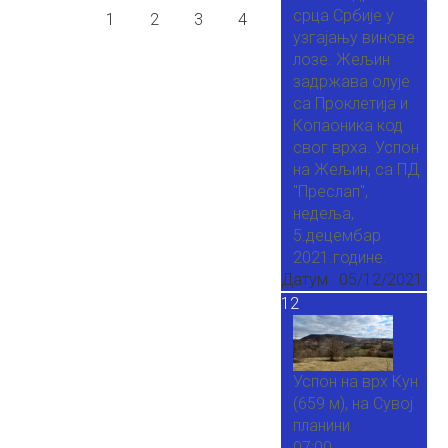
срца Србије у
1
2
3
4
узгајању винове
лозе. Жељин
задржава олује
са Проклетија и
Копаоника код
свог врха. Успон
на Жељин, са ПД
"Преслап",
недеља,
5.децембар
2021.године.
Датум :
05/12/2021
12
Успон на врх Кун
(659 м), на Сувој
планини
07:00