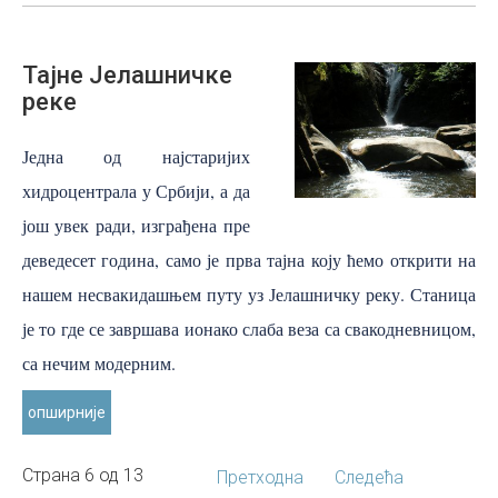
Тајне
Јелашничке
реке
Једна од најстаријих
хидроцентрала у Србији, а да
још увек ради, изграђена пре
деведесет година, само је прва тајна коју ћемо открити на
нашем несвакидашњем путу уз Јелашничку реку. Станица
је то где се завршава ионако слаба веза са свакодневницом,
са нечим модерним.
опширније
Страна 6 од 13
Претходна
Следећа