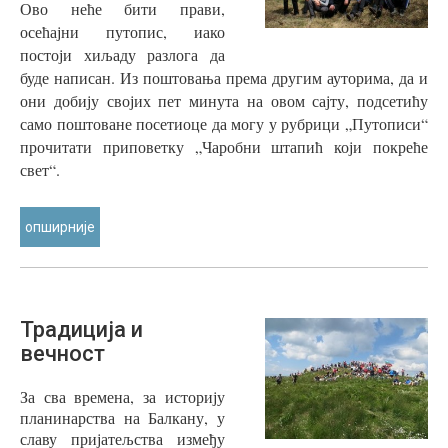
Ово неће бити прави,
осећајни путопис, иако
постоји хиљаду разлога да
буде написан. Из поштовања према другим ауторима, да и
они добију својих пет минута на овом сајту, подсетићу
само поштоване посетиоце да могу у рубрици „Путописи“
прочитати приповетку „Чаробни штапић који покреће
свет“.
опширније
Традиција
и
вечност
З
а сва времена, за историју
планинарства на Балкану, у
славу пријатељства између