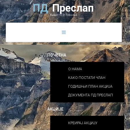
Previous
Previous
Next
Next
П
Д
П
р
е
с
л
а
п
Year
Month
Year
Month
Живот то је планина
ПОЧЕТНА
О НАМА
КАКО ПОСТАТИ ЧЛАН
ГОДИШЊИ ПЛАН АКЦИЈА
ДОКУМЕНТА ПД ПРЕСЛАП
АКЦИЈЕ
КРЕИРАЈ АКЦИЈУ