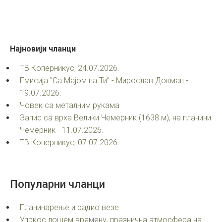
Најновији
чланци
ТВ Коперникус, 24.07.2026.
Емисија "Са Мајом на Ти" - Мирослав Докман -
19.07.2026.
Човек са металним рукама
Запис са врха Велики Чемерник (1638 м), на планини
Чемерник - 11.07.2026.
ТВ Коперникус, 07.07.2026.
Популарни
чланци
Планинарење и радио везе
Упркос лошем времену, празнична атмосфера на