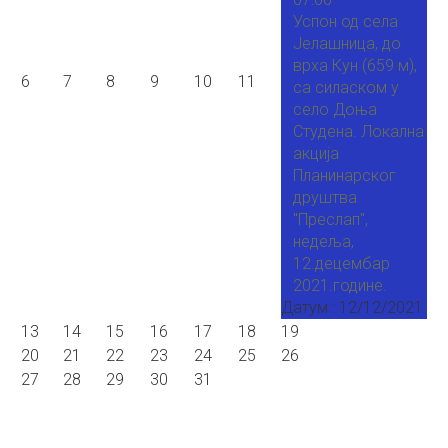
Успон од села
Јелашница, до
врха Кун (659 м),
6
7
8
9
10
11
са силаском у
село Доња
Студена. Локална
акција
Планинарског
друштва
"Преслап",
недеља,
12.децембар
2021.године.
Датум :
12/12/2021
13
14
15
16
17
18
19
20
21
22
23
24
25
26
27
28
29
30
31