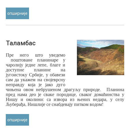
опширније
Таламбас
Пре него што уведемо
поштоване планинаре у
чаролију једне лепе, благе и
доступне планине на
југоистоку Србије, у обавези
сам да укажем на својеврсну
неправду која је јако дуго
чињена овом небрушеном драгуљу природе. Планина
пред нама део је сваке породице, сваког домаћинства у
Нишу и околини: са извора из њених недара, у селу
Љуберађа, Нишлије се снабдевају питком водом!
опширније